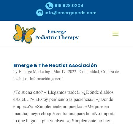
919.928.0204
info@emergepeds.com
Emerge & The Neatist Asociación
by
Emerge Marketing
|
Mar 17, 2022
|
Comunidad
,
Crianza de
los hijos
,
Información general
¿Te suena esto? «¡Llegamos tarde!» «¿Dónde diablos
está el…?» «Estoy perdiendo la paciencia». «¿Dónde
empiezo?» «Simplemente no puedo». «Me puse en
marcha, luego choqué contra una pared». «No importa
lo que haga, la pila vuelve». «¡ Simplemente no hay...