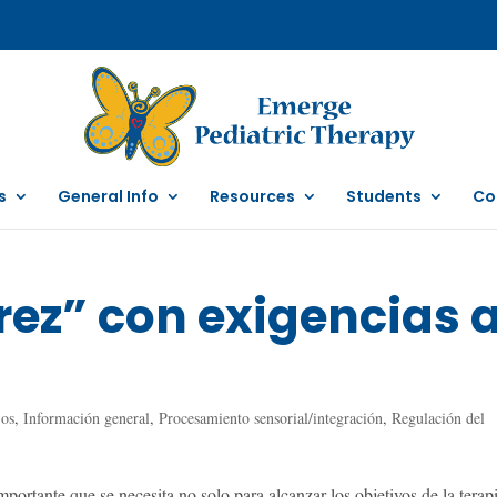
s
General Info
Resources
Students
Co
rez” con exigencias 
jos
,
Información general
,
Procesamiento sensorial/integración
,
Regulación del
mportante que se necesita no solo para alcanzar los objetivos de la terap