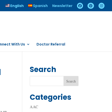
English
Spanish
Newsletter
nnect With Us
Doctor Referral
a
Search
Categories
AAC
ia en