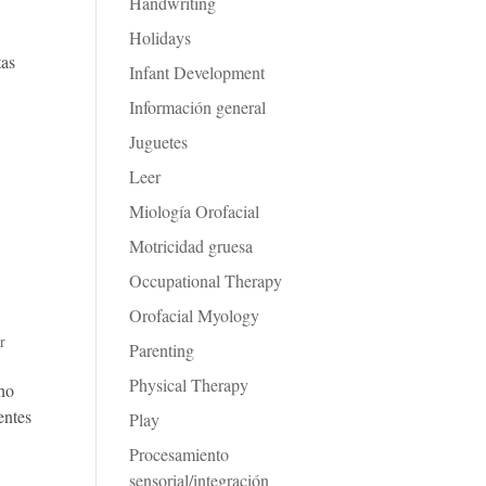
Handwriting
Holidays
tas
Infant Development
Información general
Juguetes
Leer
Miología Orofacial
Motricidad gruesa
Occupational Therapy
Orofacial Myology
r
Parenting
Physical Therapy
cho
entes
Play
Procesamiento
sensorial/integración