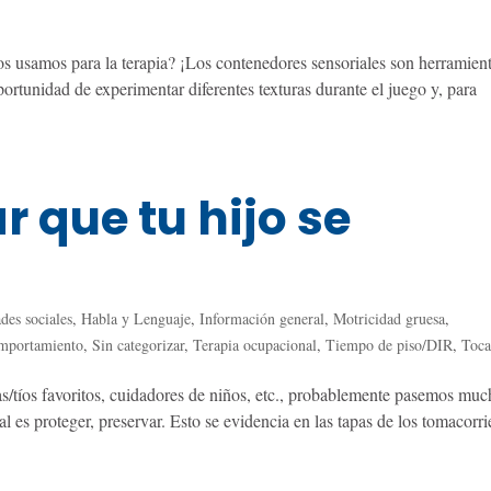
 usamos para la terapia? ¡Los contenedores sensoriales son herramien
portunidad de experimentar diferentes texturas durante el juego y, para
r que tu hijo se
des sociales
,
Habla y Lenguaje
,
Información general
,
Motricidad gruesa
,
omportamiento
,
Sin categorizar
,
Terapia ocupacional
,
Tiempo de piso/DIR
,
Toca
as/tíos favoritos, cuidadores de niños, etc., probablemente pasemos mu
l es proteger, preservar. Esto se evidencia en las tapas de los tomacorri