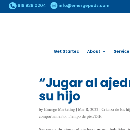
919.928.0204
info@emergepeds.com
Get Started
About
Service
“Jugar al ajed
su hijo
by
Emerge Marketing
|
Mar 8, 2022
|
Crianza de los hi
comportamiento
,
Tiempo de piso/DIR
Ser capaz de «jugar al ajedrez» es una habilidad i