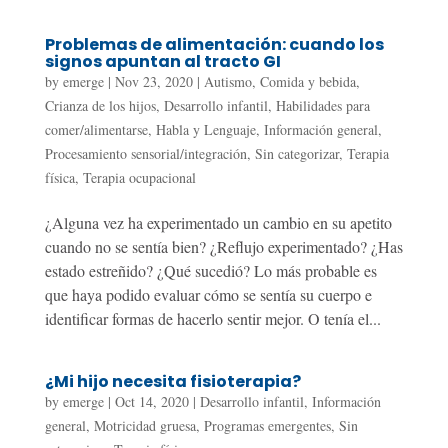
Problemas de alimentación: cuando los
signos apuntan al tracto GI
by
emerge
|
Nov 23, 2020
|
Autismo
,
Comida y bebida
,
Crianza de los hijos
,
Desarrollo infantil
,
Habilidades para
comer/alimentarse
,
Habla y Lenguaje
,
Información general
,
Procesamiento sensorial/integración
,
Sin categorizar
,
Terapia
física
,
Terapia ocupacional
¿Alguna vez ha experimentado un cambio en su apetito
cuando no se sentía bien? ¿Reflujo experimentado? ¿Has
estado estreñido? ¿Qué sucedió? Lo más probable es
que haya podido evaluar cómo se sentía su cuerpo e
identificar formas de hacerlo sentir mejor. O tenía el...
¿Mi hijo necesita fisioterapia?
by
emerge
|
Oct 14, 2020
|
Desarrollo infantil
,
Información
general
,
Motricidad gruesa
,
Programas emergentes
,
Sin