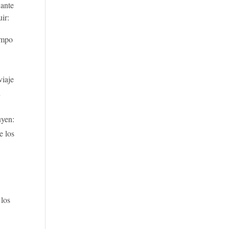
iante
ir:
empo
viaje
n
uyen:
e los
 los