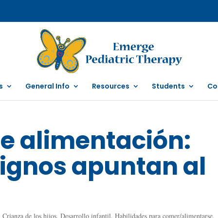
s
General Info
Resources
Students
Co
e alimentación:
signos apuntan al
,
Crianza de los hijos
,
Desarrollo infantil
,
Habilidades para comer/alimentarse
,