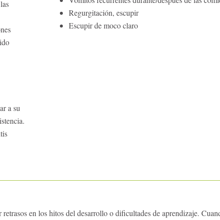
 las
Regurgitación, escupir
Escupir de moco claro
ones
cido
ar a su
istencia.
tis
 retrasos en los hitos del desarrollo o dificultades de aprendizaje. Cua