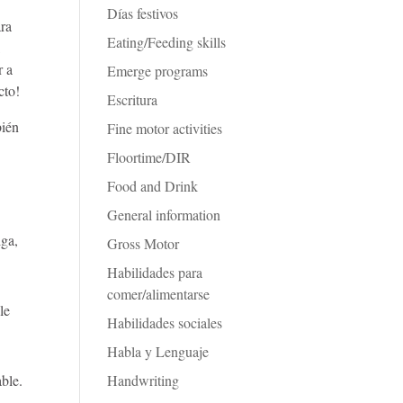
Días festivos
ara
Eating/Feeding skills
l
r a
Emerge programs
cto!
Escritura
bién
Fine motor activities
Floortime/DIR
Food and Drink
General information
iga,
Gross Motor
Habilidades para
comer/alimentarse
le
Habilidades sociales
Habla y Lenguaje
Handwriting
ble.