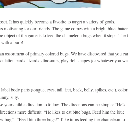
set. It has quickly become a favorite to target a variety of goals.
s motivating for our friends. The game comes with a bright blue, batte
e object of the game is to feed the chameleon bugs when it stops. The t
ugs with a burp!
 assortment of primary colored bugs. We have discovered that you ca
ticulation cards, lizards, dinosaurs, play doh shapes (or whatever you wa
bel body parts (tongue, eyes, tail, feet, back, belly, spikes, etc.), color
unny, silly.
ve your child a direction to follow. The directions can be simple: “He’s
ections more difficult: “He likes to eat blue bugs. Feed him the blue
ow bug.” “Feed him three bugs!” Take turns feeding the chameleon to