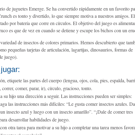
ario de juguetes Emerge. Se ha convertido rápidamente en un favorito p
runch es tonto y divertido, lo que siempre motiva a nuestros amigos. E
ado por batería que corre en círculos. El objetivo del juego es alimenta
truco es que de vez en cuando se detiene y escupe los bichos con un eru
ariedad de insectos de colores primarios. Hemos descubierto que tam
o pequeñas tarjetas de articulación, lagartijas, dinosaurios, formas de
de juego).
jugar:
n, etiquete las partes del cuerpo (lengua, ojos, cola, pies, espalda, barr
, correr, comer, parar, ir), círculo, gracioso, tonto.
a su hijo una dirección a seguir. Las instrucciones pueden ser simples:
a las instrucciones más difíciles: “Le gusta comer insectos azules. Da
un insecto azul y luego con un insecto amarillo”. “¡Dale de comer tres
ara desarrollar habilidades de juego.
on otra tarea para motivar a su hijo a completar una tarea menos favora