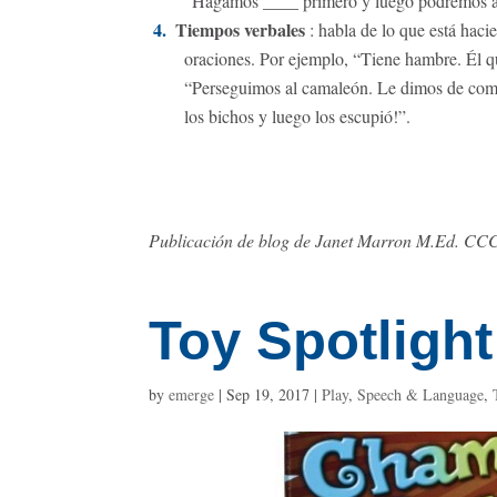
“Hagamos ____ primero y luego podremos al
Tiempos verbales
: habla de lo que
está haci
oraciones. Por ejemplo, “Tiene hambre. Él qu
“Perseguimos al camaleón. Le dimos de comer
los bichos y luego los escupió!”.
Publicación de blog de Janet Marron M.Ed. CC
Toy Spotligh
by
emerge
|
Sep 19, 2017
|
Play
,
Speech & Language
,