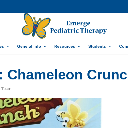
es
General Info
Resources
Students
Conn
t: Chameleon Crun
,
Tocar