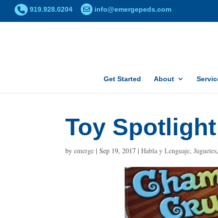
919.928.0204
info@emergepeds.com
Get Started
About
Servic
Toy Spotligh
by
emerge
|
Sep 19, 2017
|
Habla y Lenguaje
,
Juguetes