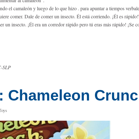
imentar al camaleón”.
endo
el camaleón
y luego de lo que
hizo
.
para apuntar a tiempos verbal
iere comer. Dale de comer un insecto. Él está corriendo. ¡Él es rápido!
 un insecto. ¡Él era un corredor rápido pero tú eras más rápido! ¡Se 
C-SLP
t: Chameleon Crun
Toys