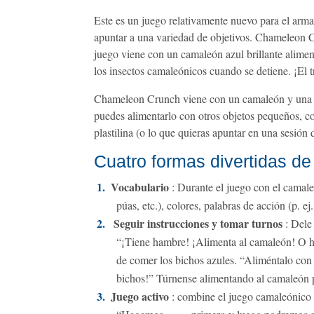
Este es un juego relativamente nuevo para el arm
apuntar a una variedad de objetivos. Chameleon C
juego viene con un camaleón azul brillante aliment
los insectos camaleónicos cuando se detiene. ¡El 
Chameleon Crunch viene con un camaleón y una v
puedes alimentarlo con otros objetos pequeños, com
plastilina (o lo que quieras apuntar en una sesión 
Cuatro formas divertidas de 
Vocabulario
: Durante el juego con el camaleó
púas, etc.), colores, palabras de acción (p. ej.
Seguir instrucciones y tomar turnos
: Dele 
“¡Tiene hambre! ¡Alimenta al camaleón! O hag
de comer los bichos azules. “Aliméntalo con 
bichos!” Túrnense alimentando al camaleón p
Juego activo
: combine el juego camaleónico c