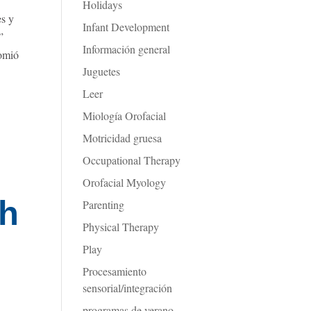
Holidays
es y
Infant Development
”
Información general
comió
Juguetes
Leer
Miología Orofacial
Motricidad gruesa
Occupational Therapy
Orofacial Myology
ch
Parenting
Physical Therapy
Play
Procesamiento
sensorial/integración
programas de verano