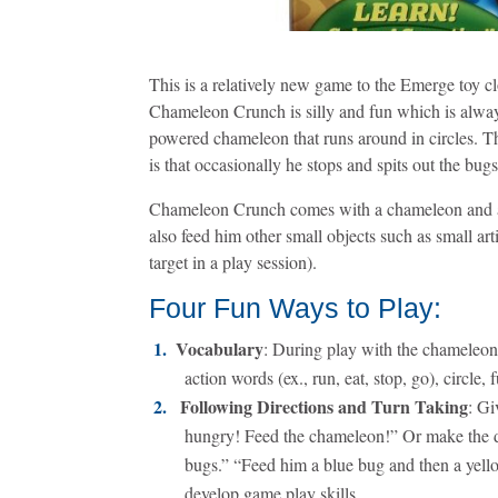
This is a relatively new game to the Emerge toy clo
Chameleon Crunch is silly and fun which is alway
powered chameleon that runs around in circles. Th
is that occasionally he stops and spits out the b
Chameleon Crunch comes with a chameleon and an
also feed him other small objects such as small ar
target in a play session).
Four Fun Ways to Play:
Vocabulary
: During play with the chameleon la
action words (ex., run, eat, stop, go), circle, f
Following Directions and Turn Taking
: Gi
hungry! Feed the chameleon!” Or make the dir
bugs.” “Feed him a blue bug and then a yell
develop game play skills.