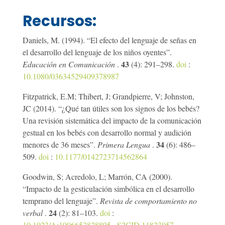
Recursos:
Daniels, M. (1994). “El efecto del lenguaje de señas en
el desarrollo del lenguaje de los niños oyentes”.
43
Educación en Comunicación
.
(4): 291–298.
doi
:
10.1080/03634529409378987
Fitzpatrick, E.M; Thibert, J; Grandpierre, V; Johnston,
JC (2014). “¿Qué tan útiles son los signos de los bebés?
Una revisión sistemática del impacto de la comunicación
gestual en los bebés con desarrollo normal y audición
34
menores de 36 meses”.
Primera Lengua
.
(6): 486–
509.
doi
:
10.1177/0142723714562864
Goodwin, S; Acredolo, L; Marrón, CA (2000).
“Impacto de la gesticulación simbólica en el desarrollo
temprano del lenguaje”.
Revista de comportamiento no
24
verbal
.
(2): 81–103.
doi
:
10.1023/A:1006653828895
.
S2CID
11823057