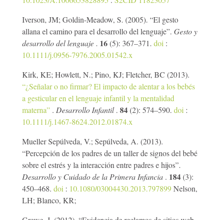
Iverson, JM; Goldin-Meadow, S. (2005). “El gesto
allana el camino para el desarrollo del lenguaje”.
Gesto y
16
desarrollo del lenguaje
.
(5): 367–371.
doi
:
10.1111/j.0956-7976.2005.01542.x
Kirk, KE; Howlett, N.; Pino, KJ; Fletcher, BC (2013).
“¿Señalar o no firmar? El impacto de alentar a los bebés
a gesticular en el lenguaje infantil y la mentalidad
84
materna”
.
Desarrollo Infantil
.
(2): 574–590.
doi
:
10.1111/j.1467-8624.2012.01874.x
Mueller Sepúlveda, V.; Sepúlveda, A. (2013).
“Percepción de los padres de un taller de signos del bebé
sobre el estrés y la interacción entre padres e hijos”.
184
Desarrollo y Cuidado de la Primera Infancia
.
(3):
450–468.
doi
:
10.1080/03004430.2013.797899
Nelson,
LH; Blanco, KR;
Grewe, J. (2012). “Evidencia de reclamos de sitios web