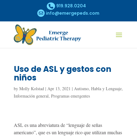
919.928.0204
info@emergepeds.com
Uso de ASL y gestos con
niños
by
Molly Kolstad
|
Apr 13, 2021
|
Autismo
,
Habla y Lenguaje
,
Información general
,
Programas emergentes
ASL es una abreviatura de “lenguaje de señas
americano”, que es un lenguaje rico que utilizan muchas